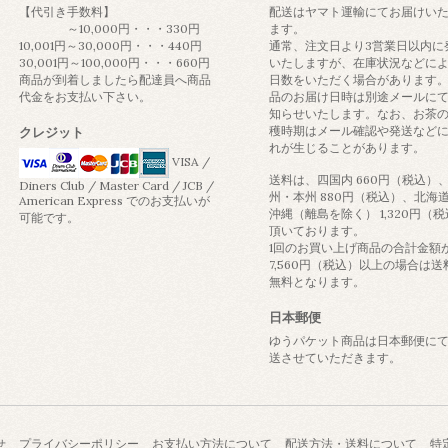
【代引き手数料】
配送はヤマト運輸にてお届けい
～10,000円・・・330円
ます。
10,001円～30,000円・・・440円
通常、注文日より3営業日以内に
30,001円～100,000円・・・660円
いたしますが、在庫状況などに
商品が到着しましたら配達員へ商品
日数をいただく場合があります
代金をお支払い下さい。
品のお届け日時は別途メールに
知らせいたします。なお、お茶
穫時期はメール確認や発送など
クレジット
れが生じることがあります。
VISA /
送料は、四国内 660円（税込）
Diners Club / Master Card / JCB /
州・本州 880円（税込）、北海
American Express でのお支払いが
沖縄（離島を除く） 1,320円（
可能です。
頂いております。
1回のお買い上げ商品の合計金額
7,560円（税込）以上の場合は送
無料となります。
日本郵便
ゆうパケット商品は日本郵便に
送させていただきます。
せ
プライバシーポリシー
お支払い方法について
配送方法・送料について
特