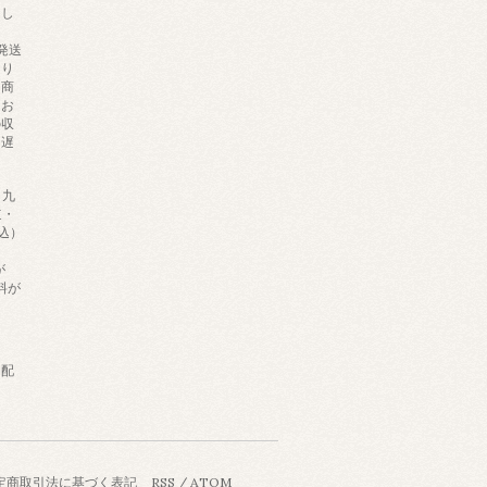
たし
発送
より
。商
てお
の収
に遅
、九
道・
税込）
が
料が
て配
定商取引法に基づく表記
RSS
/
ATOM