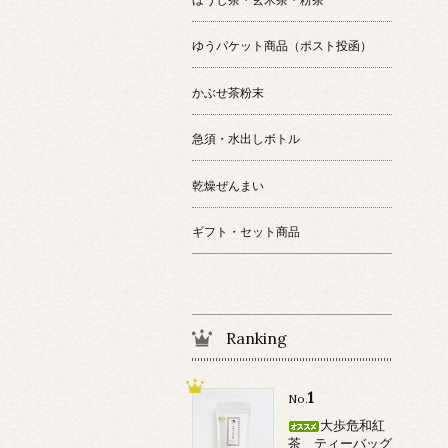
ゆうパケット商品（ポスト投函）
かぶせ茶粉末
急須・水出しボトル
乾燥ぜんまい
ギフト・セット商品
Ranking
1
No.
大歩危和紅
茶 ティーバッグ