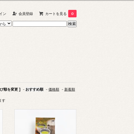
イン
会員登録
カートを見る
0
並び順を変更 ]
-
おすすめ順
-
価格順
-
新着順
います