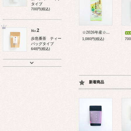
タイプ
700円(税込)
2
No.
☆2026年産☆ 渓谷の茶 大歩危茶 「薫ーかおりー」
歩危番茶 ティー
1,080円(税込)
70
バッグタイプ
648円(税込)
新着商品