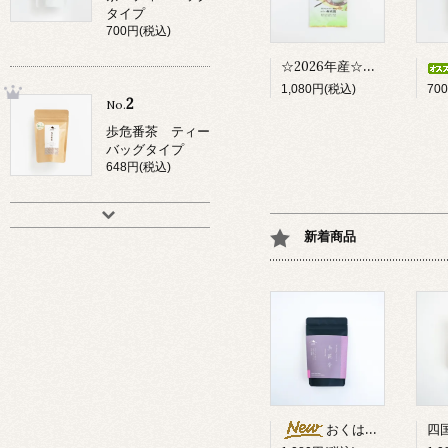
タイプ
700円(税込)
☆2026年産☆ 渓谷の茶 大歩危茶 「薫ーかおりー」
1,080円(税込)
70
2
No.
歩危番茶 ティー
バッグタイプ
648円(税込)
新着商品
おくはるか烏龍